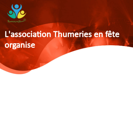
L'association Thumeries en fête
organise